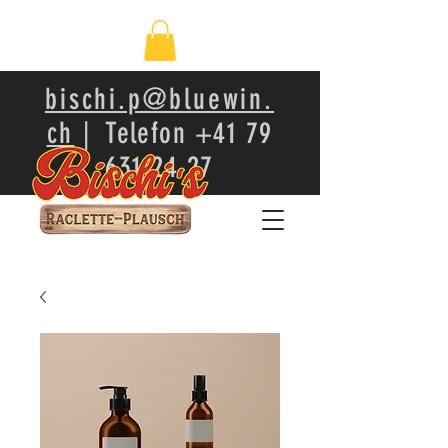
bischi.p@bluewin.
ch
| Telefon
+41 79
631 24 27