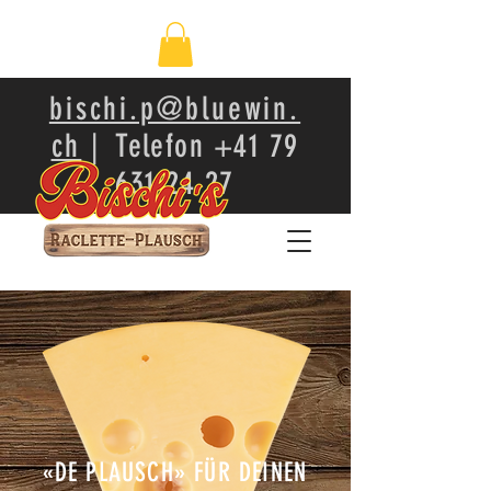
bischi.p@bluewin.
ch
| Telefon
+41 79
631 24 27
«DE PLAUSCH» FÜR DEINEN